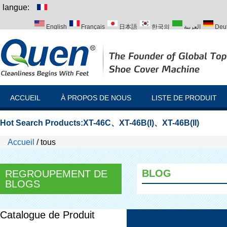
langue:
English
Français
日本語
한국의
العربية
Deu
Italiano
Português
Русский
Türk
ACCUEIL
À PROPOS DE NOUS
LISTE DE PRODUIT
Hot Search Products:
XT-46C
、
XT-46B(I)
、
XT-46B(II)
Accueil
/
tous
BLOG
REGROUPEMENT DE
BLOGS
Catalogue de Produit