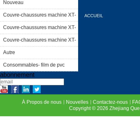
Nouveau
Couvre-chaussures machine XT-
ACCUEIL
46C
Couvre-chaussures machine XT-
À PROPOS DE NOUS
46B (i)
Couvre-chaussures machine XT-
LISTE DE PRODUIT
46B (II)
Autre
FAQS
CONTACTEZ-
Consommables- film de pvc
abonnement
À Propos de nous
Nouvelles
Contactez-nous
FA
Copyright © 2026
Zhejiang Que