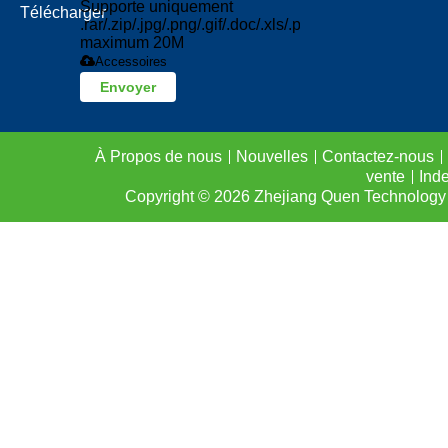
Supporte uniquement
Télécharger
.rar/.zip/.jpg/.png/.gif/.doc/.xls/.pdf,
maximum 20M
Accessoires
Envoyer
À Propos de nous
Nouvelles
Contactez-nous
vente
Ind
Copyright © 2026
Zhejiang Quen Technology 