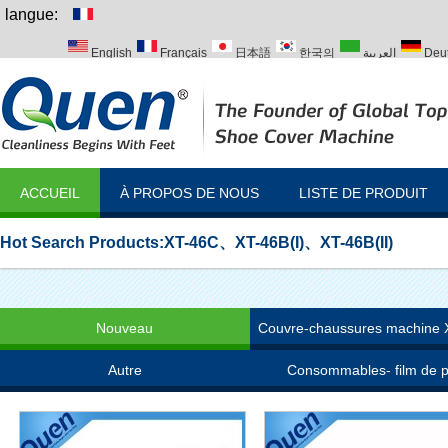
langue:
English
Français
日本語
한국의
العربية
Deu
Italiano
Português
Русский
Türk
ACCUEIL
À PROPOS DE NOUS
LISTE DE PRODUIT
Hot Search Products:
XT-46C
、
XT-46B(I)
、
XT-46B(II)
Nouveau
Couvre-chaussures machine
Autre
Consommables- film de 