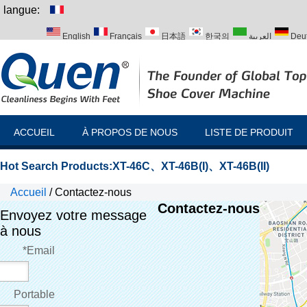
langue:
English
Français
日本語
한국의
العربية
Deu
Italiano
Português
Русский
Türk
ACCUEIL
À PROPOS DE NOUS
LISTE DE PRODUIT
Hot Search Products:
XT-46C
、
XT-46B(I)
、
XT-46B(II)
Accueil
/
Contactez-nous
Contactez-nous
Envoyez votre message
à nous
*
Email
Portable