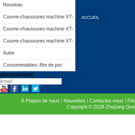
Nouveau
Couvre-chaussures machine XT-
ACCUEIL
46C
Couvre-chaussures machine XT-
À PROPOS DE NOUS
46B (i)
Couvre-chaussures machine XT-
LISTE DE PRODUIT
46B (II)
Autre
FAQS
CONTACTEZ-
Consommables- film de pvc
abonnement
À Propos de nous
Nouvelles
Contactez-nous
FA
Copyright © 2026
Zhejiang Que