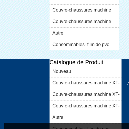
XT-46C
Couvre-chaussures machine
XT-46B (i)
Couvre-chaussures machine
XT-46B (II)
Autre
Consommables- film de pvc
Catalogue de Produit
Nouveau
Couvre-chaussures machine XT-
46C
Couvre-chaussures machine XT-
46B (i)
Couvre-chaussures machine XT-
46B (II)
Autre
Consommables- film de pvc