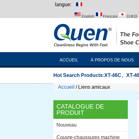
langue:
English
Français
日本語
Italiano
Português
Русск
ACCUEIL
À PROPOS DE NOUS
Hot Search Products:
XT-46C
、
XT-46
Accueil
/
Liens amicaux
CATALOGUE DE
PRODUIT
Nouveau
Couvre-chaussures machine