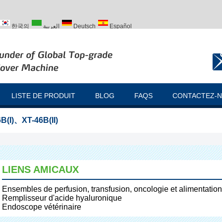
한국의
العربية
Deutsch
Español
ий
Türk
LISTE DE PRODUIT
BLOG
FAQS
CONTACTEZ-
B(I)
、
XT-46B(II)
LIENS AMICAUX
Ensembles de perfusion, transfusion, oncologie et alimentation
Remplisseur d'acide hyaluronique
Endoscope vétérinaire