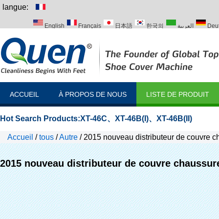
langue:
English
Français
日本語
한국의
العربية
Deu
Italiano
Português
Русский
Türk
ACCUEIL
À PROPOS DE NOUS
LISTE DE PRODUIT
Hot Search Products:
XT-46C
、
XT-46B(I)
、
XT-46B(II)
Accueil
/
tous
/
Autre
/
2015 nouveau distributeur de couvre 
2015 nouveau distributeur de couvre chaussur