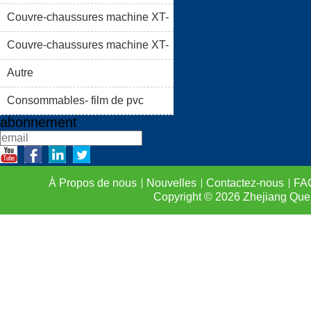
46C
Couvre-chaussures machine XT-
À PROPOS DE NOUS
46B (i)
Couvre-chaussures machine XT-
LISTE DE PRODUIT
46B (II)
Autre
FAQS
CONTACTEZ-
Consommables- film de pvc
abonnement
À Propos de nous
Nouvelles
Contactez-nous
FA
Copyright © 2026
Zhejiang Que