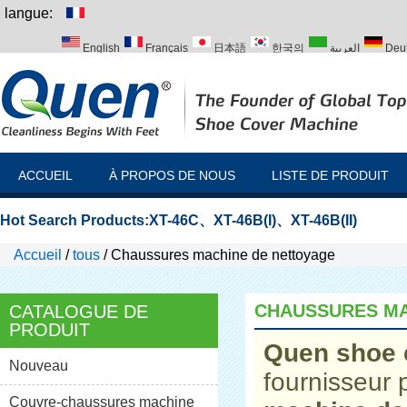
langue:
English
Français
日本語
한국의
العربية
Deu
Italiano
Português
Русский
Türk
ACCUEIL
À PROPOS DE NOUS
LISTE DE PRODUIT
Hot Search Products:
XT-46C
、
XT-46B(I)
、
XT-46B(II)
Accueil
/
tous
/
Chaussures machine de nettoyage
CHAUSSURES MA
CATALOGUE DE
PRODUIT
Quen shoe 
Nouveau
fournisseur 
Couvre-chaussures machine