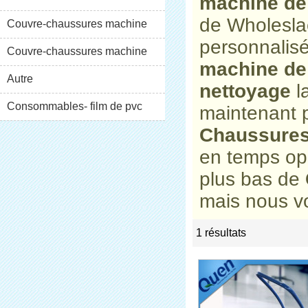
machine de
de Wholesl
XT-46C
Couvre-chaussures machine
personnalis
XT-46B (i)
Couvre-chaussures machine
machine de
XT-46B (II)
Autre
nettoyage
l
Consommables- film de pvc
maintenant p
Chaussures
en temps op
plus bas de
mais nous vo
1 résultats
list