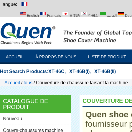
langue:
English
Français
日本語
한국의
العربية
Deu
Italiano
Português
Русский
Türk
ACCUEIL
À PROPOS DE NOUS
LISTE DE PRODUIT
Hot Search Products:
XT-46C
、
XT-46B(I)
、
XT-46B(II)
Accueil
/
tous
/
Couverture de chaussure faisant la machine
COUVERTURE DE
CATALOGUE DE
PRODUIT
Quen shoe 
Nouveau
fournisseur 
Couvre-chaussures machine