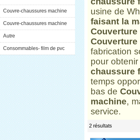
chaussure f
usine de Wh
XT-46C
Couvre-chaussures machine
faisant la 
XT-46B (i)
Couvre-chaussures machine
Couverture 
XT-46B (II)
Autre
Couverture 
Consommables- film de pvc
fabrication 
pour obtenir
chaussure f
temps opport
bas de
Couv
machine
, m
service.
2 résultats
list