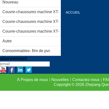
Nouveau
Couvre-chaussures machine XT-
ACCUEIL
46C
Couvre-chaussures machine XT-
À PROPOS DE NOUS
46B (i)
Couvre-chaussures machine XT-
LISTE DE PRODUIT
46B (II)
Autre
FAQS
CONTACTEZ-
Consommables- film de pvc
abonnement
À Propos de nous
Nouvelles
Contactez-nous
FA
Copyright © 2026
Zhejiang Que