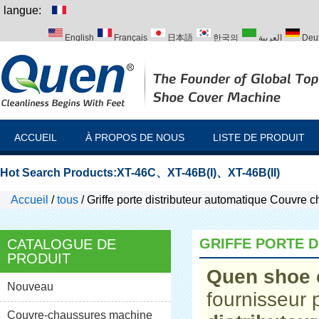
langue:
English
Français
日本語
한국의
العربية
Deu
Italiano
Português
Русский
Türk
ACCUEIL
À PROPOS DE NOUS
LISTE DE PRODUIT
Hot Search Products:
XT-46C
、
XT-46B(I)
、
XT-46B(II)
Accueil
/
tous
/
Griffe porte distributeur automatique Couvre 
GRIFFE PORTE 
CATALOGUE DE
PRODUIT
Quen shoe 
Nouveau
fournisseur 
Couvre-chaussures machine