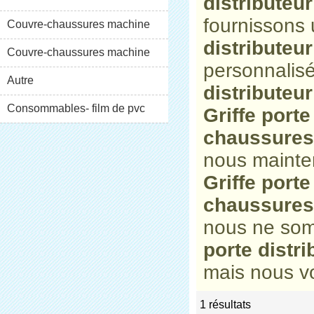
distributeu
fournissons
XT-46C
Couvre-chaussures machine
distributeu
XT-46B (i)
Couvre-chaussures machine
personnalis
XT-46B (II)
Autre
distributeu
Consommables- film de pvc
Griffe port
chaussures
nous mainten
Griffe port
chaussures
nous ne som
porte distr
mais nous vo
1 résultats
list