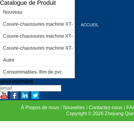
Catalogue de Produit
Nouveau
Couvre-chaussures machine XT-
ACCUEIL
46C
Couvre-chaussures machine XT-
À PROPOS DE NOUS
46B (i)
Couvre-chaussures machine XT-
LISTE DE PRODUIT
46B (II)
Autre
FAQS
CONTACTEZ-
Consommables- film de pvc
abonnement
À Propos de nous
Nouvelles
Contactez-nous
FA
Copyright © 2026
Zhejiang Que