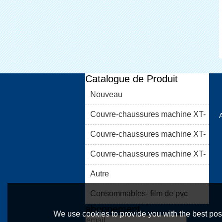
Catalogue de Produit
Nouveau
Couvre-chaussures machine XT-
46C
Couvre-chaussures machine XT-
46B (i)
Couvre-chaussures machine XT-
46B (II)
Autre
Consommables- film de pvc
abonnement
We use cookies to provide you with the best poss