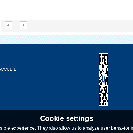
Matériel Chirurgical Couvre-
Chaussures Distributeur
1
Pour Médicale
ACCUEIL
À PROPOS DE NOUS
LISTE DE PRODUIT
BLOG
FAQS
CONTACTEZ-NOUS
Cookie settings
ible experience. They also allow us to analyze user behavior in