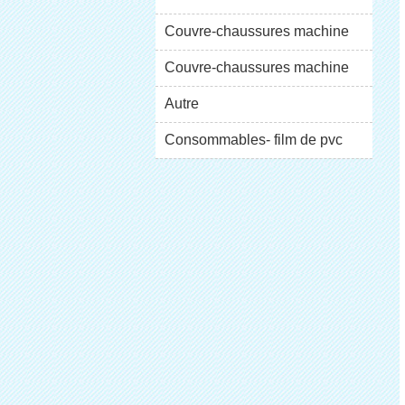
XT-46C
Couvre-chaussures machine
XT-46B (i)
Couvre-chaussures machine
XT-46B (II)
Autre
vitrine
Consommables- film de pvc