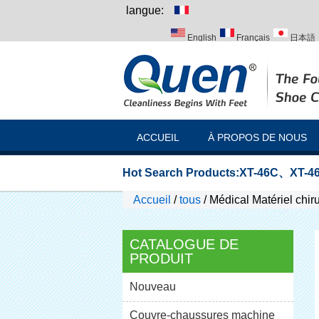
langue:
English
Français
日本語
Italiano
Português
Русск
ACCUEIL
À PROPOS DE NOUS
Hot Search Products:
XT-46C
、
XT-46
Accueil
/
tous
/
Médical Matériel chir
CATALOGUE DE
PRODUIT
Nouveau
Couvre-chaussures machine