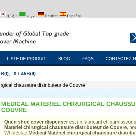
한국의
العربية
Deutsch
Español
ий
Türk
LISTE DE PRODUIT
BLOG
FAQS
CONTACTEZ-
B(I)
、
XT-46B(II)
urgical chaussure distributeur de Couvre
MÉDICAL MATÉRIEL CHIRURGICAL CHAUSSU
COUVRE
Quen shoe cover dispenser
est un fabricant et fournisseur
Matériel chirurgical chaussure distributeur de Couvre
, no
Wholeslae
Médical Matériel chirurgical chaussure distrib