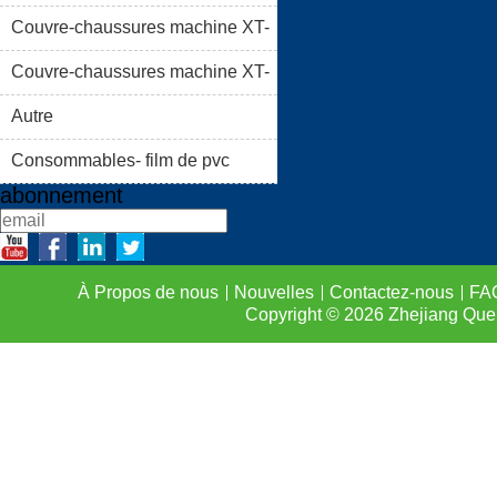
46C
Couvre-chaussures machine XT-
À PROPOS DE NOUS
46B (i)
Couvre-chaussures machine XT-
LISTE DE PRODUIT
46B (II)
Autre
FAQS
CONTACTEZ-
Consommables- film de pvc
abonnement
À Propos de nous
Nouvelles
Contactez-nous
FA
Copyright © 2026
Zhejiang Que