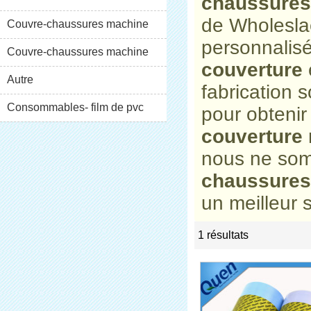
chaussures
de Wholesl
XT-46C
Couvre-chaussures machine
personnalis
XT-46B (i)
Couvre-chaussures machine
couverture
XT-46B (II)
Autre
fabrication 
Consommables- film de pvc
pour obtenir
couverture
nous ne som
chaussures
un meilleur s
1 résultats
list