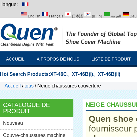
langue:
English
Français
日本語
한국의
العربية
Deu
Italiano
Português
Русский
Türk
ACCUEIL
À PROPOS DE NOUS
LISTE DE PRODUIT
Hot Search Products:
XT-46C
、
XT-46B(I)
、
XT-46B(II)
Accueil
/
tous
/
Neige chaussures couverture
NEIGE CHAUSSU
CATALOGUE DE
PRODUIT
Quen shoe 
Nouveau
fournisseur 
Couvre-chaussures machine