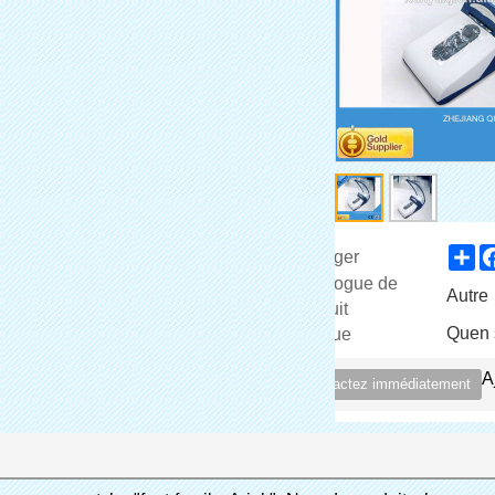
Sh
Partager
Catalogue de
Autre
Produit
Quen 
Marque
A
Contactez immédiatement