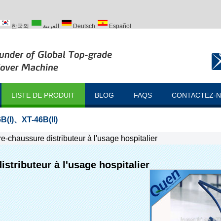
한국의
العربية
Deutsch
Español
ий
Türk
LISTE DE PRODUIT
BLOG
FAQS
CONTACTEZ-
B(I)
、
XT-46B(II)
e-chaussure distributeur à l'usage hospitalier
stributeur à l'usage hospitalier