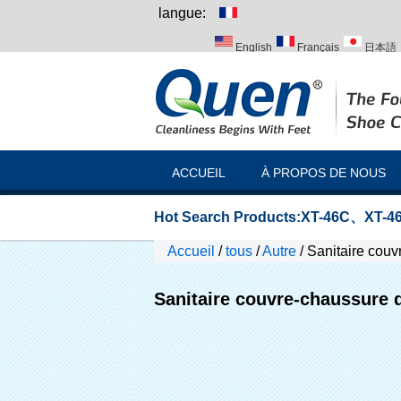
langue:
English
Français
日本語
Italiano
Português
Русск
ACCUEIL
À PROPOS DE NOUS
Hot Search Products:
XT-46C
、
XT-46
Accueil
/
tous
/
Autre
/
Sanitaire couvr
Sanitaire couvre-chaussure di