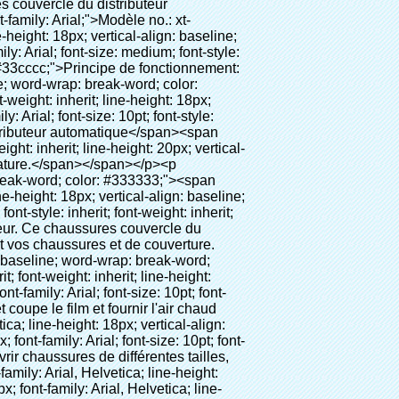
</span></span>Usine électronique, usine de produits pharmaceutiques, industrie chimique, l'usine de nourriture, la chambre sans poussière, etc</span></p><p style="border: 0px; font-family: Arial, Helvetica; line-height: 18px; vertical-align: baseline; word-wrap: break-word; color: #333333;"><br><span style="margin: 0px; padding: 0px; border: 0px; font-size: inherit; font-style: inherit; font-weight: inherit; line-height: 18px; vertical-align: baseline; color: #000000;"><span style="margin: 0px; padding: 0px; border: 0px; font-size: 14px; font-style: inherit; font-weight: inherit; line-height: 21px; vertical-align: baseline;"><span style="margin: 0px; padding: 0px; border: 0px; font-size: inherit; font-style: inherit; font-weight: bold; line-height: 21px; vertical-align: baseline;">Public:</span>&nbsp;</span>Club de haut grade, hôtel, le musée, haut grade salle de réunion, le centre de spa, etc</span></p><p style="border: 0px; font-family: Arial, Helvetica; line-height: 18px; vertical-align: baseline; word-wrap: break-word; color: #333333;"><br><span style="margin: 0px; padding: 0px; border: 0px; font-size: inherit; font-style: inherit; font-weight: inherit; line-height: 18px; vertical-align: baseline; color: #000000;"><span style="margin: 0px; padding: 0px; border: 0px; font-size: 14px; font-style: inherit; font-weight: inherit; line-height: 21px; vertical-align: baseline;"><span style="margin: 0px; padding: 0px; border: 0px; font-size: inherit; font-style: inherit; font-weight: bold; line-height: 21px; vertical-align: baseline;">Système médical:</span></span>Les cliniques, hospital. salle d'opération, ct, chambre., x-ray chambre., b ultra chambre.( pour les femmes), salle de soins intensifs, vip room, hboc, centre de sang, la chambre de bébé, etc</span></p><p style="border: 0px; font-family: Arial, Helvetica; line-height: 18px; vertical-align: baseline; word-wrap: break-word; color: #333333;">&nbsp;</p><table class="aliDataTable" style="margin: 0px; padding: 0px; font-family: Arial, Helvetica; font-size: 12px; line-height: