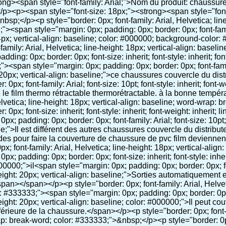
color: #333333;"><span style="margin: 0px; padding: 0px; border: 0px; font-family: Arial; font-size: 10pt; font-style: inherit; font-weight: inherit; line-height: 20px; vertical-align: baseline; color: #000000;">Il peut couvrir chaussures de différentes tailles, une couche de film couvrira la partie inférieure de la chaussure.</span></p><p style="border: 0px; font-family: Arial, Helvetica; line-height: 18px; vertical-align: baseline; word-wrap: break-word; color: #333333;">&nbsp;</p><p style="border: 0px; font-family: Arial, Helvetica; line-height: 18px; vertical-align: baseline; word-wrap: break-word; color: #333333;"><em><span style="margin: 0px; padding: 0px; border: 0px; font-family: Arial; font-size: 18px; font-style: inherit; font-weight: inherit; line-height: 27px; vertical-align: baseline; color: #339966;">Notre couverture de chaussure peut faire lcdéconomies et l'usure de couverture de chaussure pour vous automaticlly!</span></em></p><p style="border: 0px; font-family: Arial, Helvetica; line-height: 18px; vertical-align: baseline; word-wrap: break-word; color: #333333;"><em><span style="margin: 0px; padding: 0px; border: 0px; font-family: Arial; font-size: 18px; font-style: inherit; font-weight: inherit; line-height: 27px; vertical-align: baseline; color: #339966;">En portant la couverture de chaussure, il peut garder le plancher propre et éviter l'infection croisée!</span></em></p><p style="border: 0px; font-family: Arial, Helvetica; line-height: 18px; vertical-align: baseline; word-wrap: break-word; color: #333333;">&nbsp;</p><p style="border: 0px; font-family: Arial, Helvetica; line-height: 18px; vertical-align: baseline; word-wrap: break-word; color: #333333;"><span style="margin: 0px; padding: 0px; border: 0px; font-size: inherit; font-style: inherit; font-weight: bold; line-height: 18px; vertical-align: baseline; color: #000000;"><span style="margin: 0px; padding: 0px; border: 0px; font-size: 16px; font-style: inherit; font-weight: inherit; line-height: 24px; vertical-align: baseline;"><span style="margin: 0px; padding: 0px; border: 0px; font-size: inherit; font-style: inherit; font-weight: inherit; line-height: 24px; vertical-align: baseline; background-color: #33cccc;">Champ d'application pour chaussures couvercle du distributeur:</span></span></span></p><p style="border: 0px; font-family: Arial, Helvetica; line-height: 18px; vertical-align: baseline; word-wrap: break-word; color: #333333;">&nbsp;</p><p style="border: 0px; font-family: Arial, Helvetica; line-height: 18px; vertical-align: baseline; word-wrap: break-word; color: #333333;"><span style="margin: 0px; padding: 0px; border: 0px; font-size: inherit; font-style: inherit; font-weight: inherit; line-height: 18px; vertical-align: baseline; color: #000000;"><span style="margin: 0px; padding: 0px; border: 0px; font-size: 14px; font-style: inherit; font-weight: inherit; line-height: 21px; vertical-align: baseline;"><span style="margin: 0px; padding: 0px; border: 0px; font-size: inherit; font-style: inherit; font-weight: bold; line-height: 21px; vertical-align: baseline;">Real estate:</span>&nbsp;</span>Maison modèle, de haut grade de résidence, etc</span></p><p style="border: 0px; font-family: Arial, Helvetica; line-height: 18px; vertical-align: baseline; word-wrap: break-word; color: #333333;">&nbsp;</p><p style="border: 0px; font-family: Arial, Helvetica; line-height: 18px; vertical-align: baseline; word-wrap: break-word; color: #333333;"><span style="margin: 0px; padding: 0px; border: 0px; font-size: inherit; font-style: inherit; font-weight: inherit; line-height: 18px; vertical-align: baseline; color: #000000;"><span style="margin: 0px; padding: 0px; border: 0px; font-size: 14px; font-style: inherit; font-weight: inherit; line-height: 21px; vertical-align: baseline;"><span style="margin: 0px; padding: 0px; border: 0px; font-size: inherit; font-style: inherit; font-weight: bold; line-height: 21px; vertical-align: baseline;">Système éducatif:</span>&nbsp;</span>Maternelle, école, salle informatique, la recherche et de l'enseignement, de laboratoire, etc</span></p><p style="border: 0px; font-family: Arial, Helvetica; line-height: 18px; vertical-align: baseline; word-wrap: break-word; color: #333333;">&nbsp;</p><p style="border: 0px; font-family: Arial, Helvetica; line-height: 18px; vertical-align: baseline; word-wrap: break-word; color: #333333;"><span style="margin: 0px; padding: 0px; border: 0px; font-size: inherit; font-style: inherit; font-weight: inherit; line-height: 18px; vertical-align: baseline; color: #000000;"><span style="margin: 0px; padding: 0px; border: 0px; font-size: 14px; font-style: inherit; font-weight: inherit; line-height: 21px; vertical-align: baseline;"><span style="margin: 0px; padding: 0px; border: 0px; font-size: inherit; font-style: inherit; font-weight: bold; line-height: 21px; vertical-align: baseline;">Enterprise: