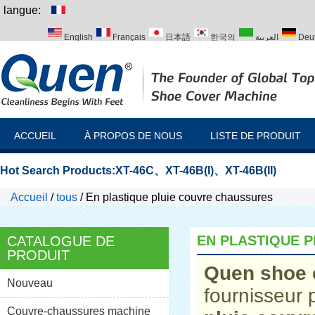
langue:
English
Français
日本語
한국의
العربية
Deu
Italiano
Português
Русский
Türk
ACCUEIL
À PROPOS DE NOUS
LISTE DE PRODUIT
Hot Search Products:
XT-46C
、
XT-46B(I)
、
XT-46B(II)
Accueil
/
tous
/
En plastique pluie couvre chaussures
EN PLASTIQUE 
CATALOGUE DE
PRODUIT
Quen shoe 
Nouveau
fournisseur 
Couvre-chaussures machine