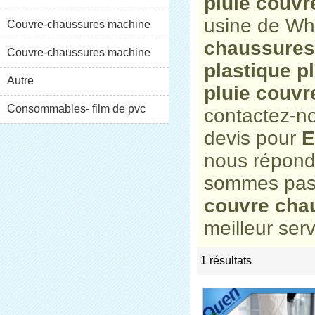
pluie couv
usine de Wh
XT-46C
Couvre-chaussures machine
chaussures
XT-46B (i)
Couvre-chaussures machine
plastique p
XT-46B (II)
Autre
pluie couv
Consommables- film de pvc
contactez-no
devis pour
E
nous répond
sommes pas 
couvre cha
meilleur serv
1 résultats
list