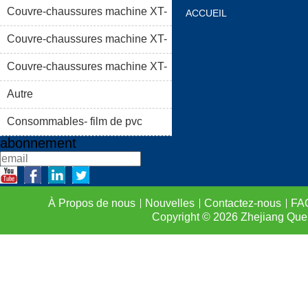
Couvre-chaussures machine XT-
ACCUEIL
46C
Couvre-chaussures machine XT-
À PROPOS DE NOUS
46B (i)
Couvre-chaussures machine XT-
LISTE DE PRODUIT
46B (II)
Autre
FAQS
CONTACTEZ-
Consommables- film de pvc
abonnement
À Propos de nous
Nouvelles
Contactez-nous
FA
Copyright © 2026
Zhejiang Que