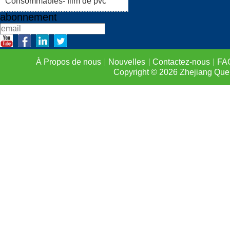
Consommables- film de pvc
abonnement
À Propos de nous
Nouvelles
Contactez-nous
FA
Copyright © 2026
Zhejiang Que