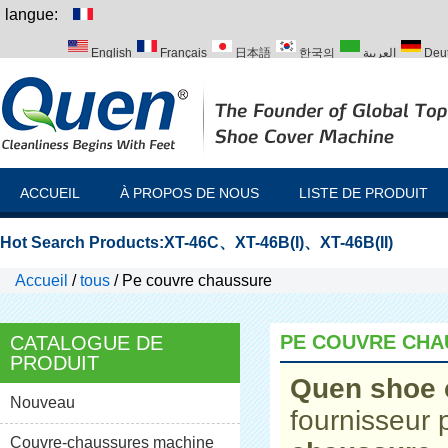
langue:
English
Français
日本語
한국의
العربية
Deu
Italiano
Português
Русский
Türk
ACCUEIL
À PROPOS DE NOUS
LISTE DE PRODUIT
Hot Search Products:
XT-46C
、
XT-46B(I)
、
XT-46B(II)
Accueil
/
tous
/
Pe couvre chaussure
PE COUVRE CHA
CATALOGUE DE
PRODUIT
Quen shoe 
Nouveau
fournisseur 
Couvre-chaussures machine