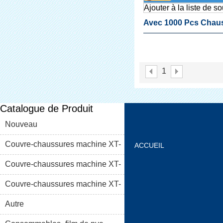
Ajouter à la liste de s
Avec 1000 Pcs Chau
Couverture Chaussu
Automatique Couvre
1
Machines
Catalogue de Produit
Nouveau
Couvre-chaussures machine XT-
ACCUEIL
46C
Couvre-chaussures machine XT-
À PROPOS DE NOUS
46B (i)
Couvre-chaussures machine XT-
LISTE DE PRODUIT
46B (II)
Autre
FAQS
CONTACTEZ-