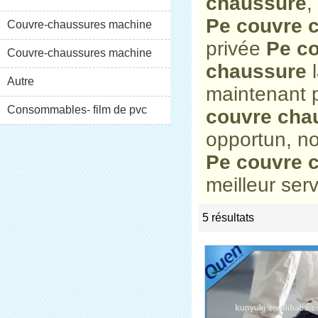
chaussure
,
Pe couvre 
XT-46C
Couvre-chaussures machine
privée
Pe c
XT-46B (i)
Couvre-chaussures machine
chaussure
l
XT-46B (II)
Autre
maintenant p
Consommables- film de pvc
couvre cha
opportun, no
Pe couvre 
meilleur serv
5 résultats
list