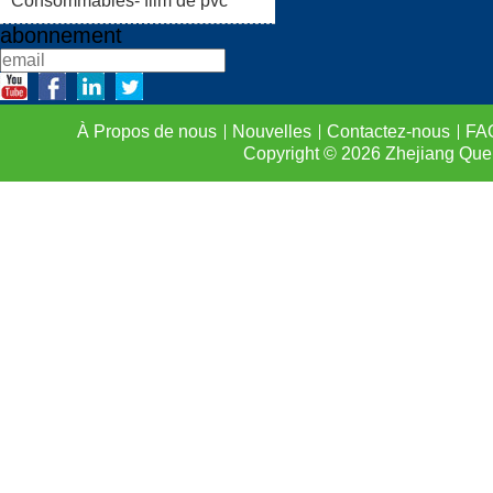
Consommables- film de pvc
abonnement
À Propos de nous
Nouvelles
Contactez-nous
FA
Copyright © 2026
Zhejiang Que