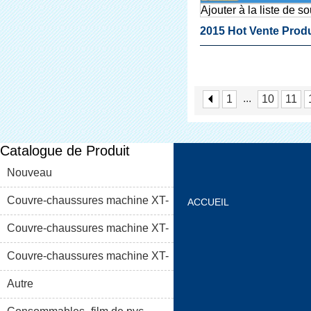
Ajouter à la liste de s
2015 Hot Vente Produ
Chaussures Automat
Couvrent La Machin
...
1
10
11
Catalogue de Produit
Nouveau
Couvre-chaussures machine XT-
ACCUEIL
46C
Couvre-chaussures machine XT-
À PROPOS DE NOUS
46B (i)
Couvre-chaussures machine XT-
LISTE DE PRODUIT
46B (II)
Autre
FAQS
CONTACTEZ-