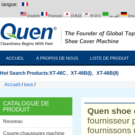
langue:
English
Français
日本語
한국의
العربية
Deu
Italiano
Português
Русский
Türk
ACCUEIL
À PROPOS DE NOUS
LISTE DE PRODUIT
Hot Search Products:
XT-46C
、
XT-46B(I)
、
XT-46B(II)
Accueil
/
tous
/
CATALOGUE DE
PRODUIT
Quen shoe 
fournisseur 
Nouveau
fournissons
Couvre-chaussures machine