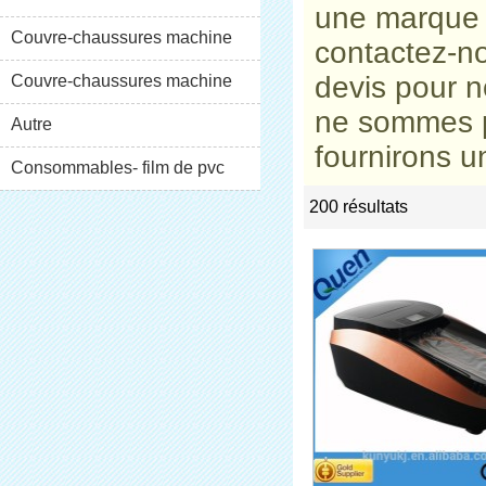
une marque
XT-46C
Couvre-chaussures machine
contactez-no
devis pour
n
XT-46B (i)
Couvre-chaussures machine
ne sommes p
XT-46B (II)
Autre
fournirons u
Consommables- film de pvc
200 résultats
list